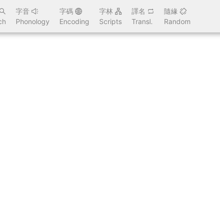
字音
字碼
字林
譯名
隨緣
ch
Phonology
Encoding
Scripts
Transl.
Random