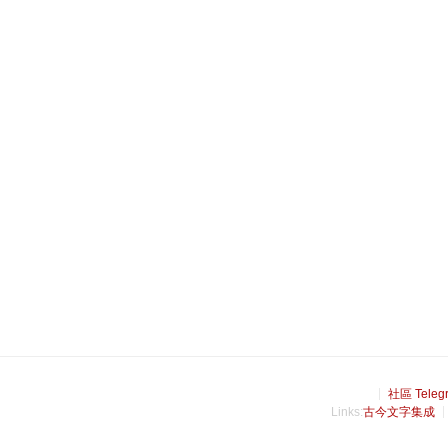
社區 Teleg
Links:
古今文字集成