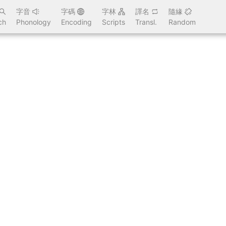
字音
字碼
字林
譯名
隨緣
ch
Phonology
Encoding
Scripts
Transl.
Random