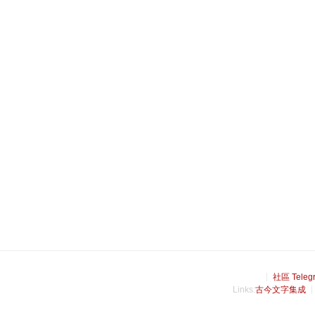
社區 Teleg
Links:
古今文字集成