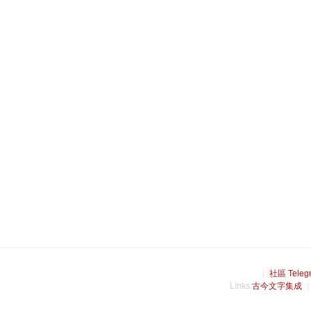
社區 Teleg
Links:
古今文字集成