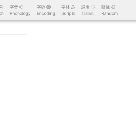
字音
字碼
字林
譯名
隨緣
ch
Phonology
Encoding
Scripts
Transl.
Random