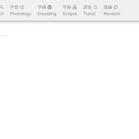
字音
字碼
字林
譯名
隨緣
ch
Phonology
Encoding
Scripts
Transl.
Random