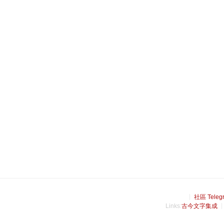
社區 Teleg
Links:
古今文字集成