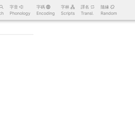
字音
字碼
字林
譯名
隨緣
ch
Phonology
Encoding
Scripts
Transl.
Random