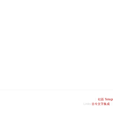
社區 Teleg
Links:
古今文字集成