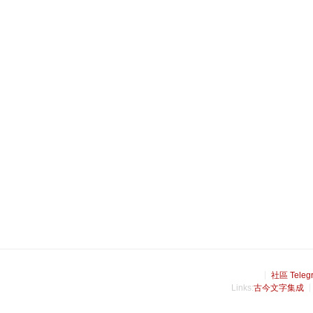
社區 Teleg
Links:
古今文字集成