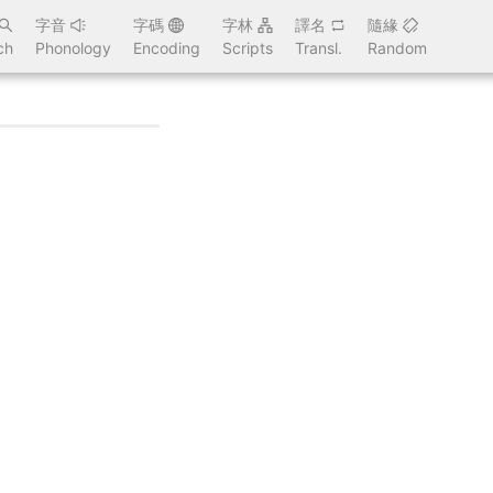
字音
字碼
字林
譯名
隨緣
ch
Phonology
Encoding
Scripts
Transl.
Random