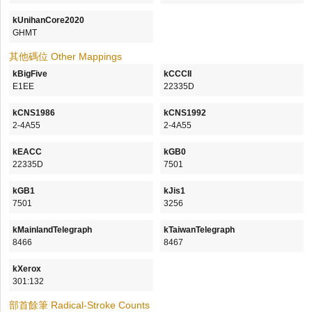
kUnihanCore2020
GHMT
其他碼位 Other Mappings
kBigFive
kCCCII
E1EE
22335D
kCNS1986
kCNS1992
2-4A55
2-4A55
kEACC
kGB0
22335D
7501
kGB1
kJis1
7501
3256
kMainlandTelegraph
kTaiwanTelegraph
8466
8467
kXerox
301:132
部首餘筆 Radical-Stroke Counts