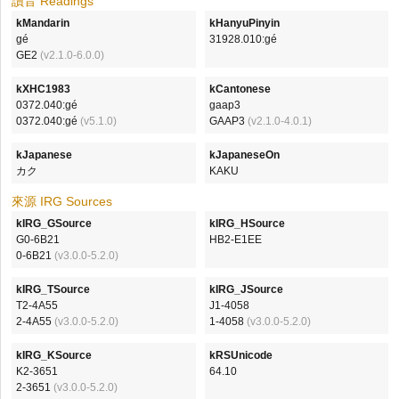
讀音 Readings
kMandarin
kHanyuPinyin
gé
31928.010:gé
GE2
(v2.1.0-6.0.0)
kXHC1983
kCantonese
0372.040:gé
gaap3
0372.040:gé
(v5.1.0)
GAAP3
(v2.1.0-4.0.1)
kJapanese
kJapaneseOn
カク
KAKU
來源 IRG Sources
kIRG_GSource
kIRG_HSource
G0-6B21
HB2-E1EE
0-6B21
(v3.0.0-5.2.0)
kIRG_TSource
kIRG_JSource
T2-4A55
J1-4058
2-4A55
(v3.0.0-5.2.0)
1-4058
(v3.0.0-5.2.0)
kIRG_KSource
kRSUnicode
K2-3651
64.10
2-3651
(v3.0.0-5.2.0)