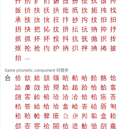
扦
扨
扩
扪
扬
扭
扮
扯
扰
扱
扲
扳
扴
扶
扷
扸
批
扺
扻
扼
扽
找
承
技
抁
抁
抂
抃
抄
抅
抆
抇
抇
抈
抉
把
抋
抌
抍
抎
抏
抐
抑
抒
抓
抓
抔
抔
投
抖
抗
抚
抛
択
抟
抠
抡
抢
抣
护
抦
抧
抨
抩
抪
披
抬
...
Same phonetic component 同聲旁
合
佮
欱
姶
頜
颌
䀫
䶎
哈
餄
餎
饸
詥
㿯
㪉
拾
搿
韐
䞩
跲
恰
䏩
翕
翖
䨐
鉿
铪
珨
洽
冾
烚
㭘
㾑
荅
秴
答
給
给
垥
畣
峆
峇
硆
㕉
匌
袷
鞈
帢
䶀
匼
鿖
鿗
鿘
鿢
盒
耠
郃
㝓
䆟
祫
閤
㣛
䢔
䑪
㢵
㓣
龕