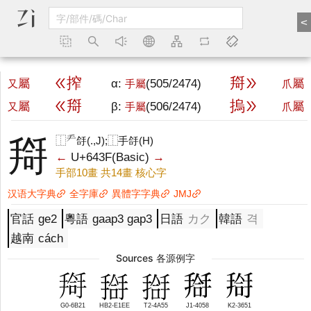
<
搾
搿
屬
α:
(505/2474)
屬
又
手屬
爪
搿
摀
屬
β:
(506/2474)
屬
又
手屬
爪
搿
龵
⿰
㧱(.,J);⿰手㧱(H)
←
U+643F
(Basic)
→
手部10畫
共14畫
核心字
汉语大字典
全字庫
異體字字典
JMJ
官話
ge2
粵語
gaap3
gap3
日語
カク
韓語
격
越南
cách
Sources 各源例字
G0-6B21
HB2-E1EE
T2-4A55
J1-4058
K2-3651