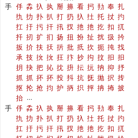
手
㐿
掱
扖
执
掰
擤
看
㧈
劧
奉
扎
扏
扐
扑
扒
打
扔
扖
扗
托
扙
扚
扛
扜
扝
扞
扟
扠
扡
扡
扢
扣
扤
扦
扨
扩
扪
扬
扭
扮
扯
扰
扱
扲
扳
扴
扶
扷
扸
批
扺
扻
扼
扽
找
承
技
抁
抁
抂
抃
抄
抅
抆
抇
抇
抈
抉
把
抋
抌
抍
抎
抏
抐
抑
抒
抓
抓
抔
抔
投
抖
抗
抚
抛
択
抟
抠
抡
抢
抣
护
抦
抧
抨
抩
抪
披
抬
...
手
㐿
掱
扖
执
掰
擤
看
㧈
劧
奉
扎
扏
扐
扑
扒
打
扔
扖
扗
托
扙
扚
扛
扜
扝
扞
扟
扠
扡
扡
扢
扣
扤