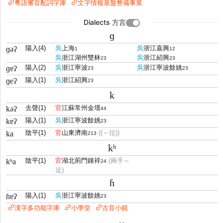
粵語審音配詞字庫
文字情報基盤整備事業
Dialects 方言
ɡ
陽入(4)
吳
上海
吳
浙江嘉興
ɡəʔ
1
12
吳
浙江湖州雙林
吳
浙江紹興
23
23
陽入(2)
吳
浙江寧波
吳
浙江寧波餘姚
ɡɐʔ
23
23
陽入(1)
吳
浙江紹興
ɡeʔ
23
k
去聲(1)
官
江蘇常州金壇
kəʔ
44
陽入(1)
吳
浙江寧波餘姚
kɐʔ
23
陰平(1)
官
山東濟南
((～拉))
ka
213
kʰ
陰平(1)
官
湖北荊門鍾祥
(兩手～
kʰa
24
逗)
ɦ
陽入(1)
吳
浙江寧波餘姚
ɦɐʔ
23
漢字多功能字庫
小學堂
古音小鏡