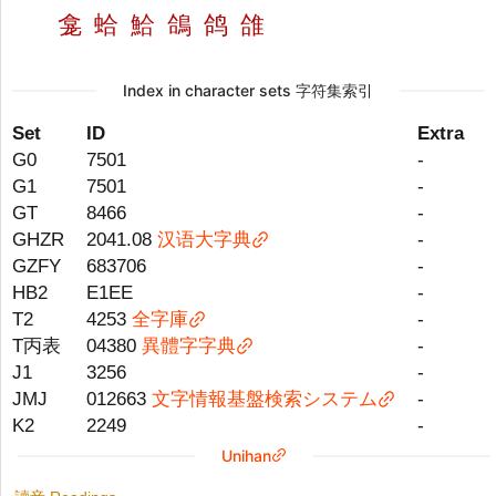
龛
蛤
鮯
鴿
鸽
䧻
Index in character sets 字符集索引
Set
ID
Extra
G0
7501
-
G1
7501
-
GT
8466
-
GHZR
2041.08
汉语大字典
-
GZFY
683706
-
HB2
E1EE
-
T2
4253
全字庫
-
T丙表
04380
異體字字典
-
J1
3256
-
JMJ
012663
文字情報基盤検索システム
-
K2
2249
-
Unihan