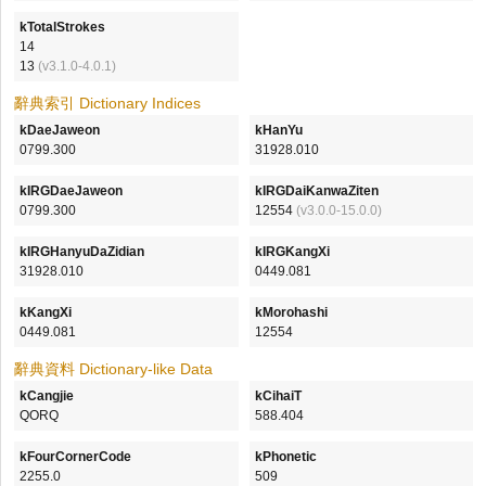
kTotalStrokes
14
13
(v3.1.0-4.0.1)
辭典索引 Dictionary Indices
kDaeJaweon
kHanYu
0799.300
31928.010
kIRGDaeJaweon
kIRGDaiKanwaZiten
0799.300
12554
(v3.0.0-15.0.0)
kIRGHanyuDaZidian
kIRGKangXi
31928.010
0449.081
kKangXi
kMorohashi
0449.081
12554
辭典資料 Dictionary-like Data
kCangjie
kCihaiT
QORQ
588.404
kFourCornerCode
kPhonetic
2255.0
509