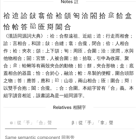
Notes 註
𧊧
祫 䢔 詥 敆 翕 佮 袷 頜 匌 洽 閤 拾
餄 盒
𧮵
恰 帢 答
匼 搿 闔 合
《漢語同源詞大典》：祫：合祭遠祖、近組；䢔：行走而相會；
詥：言相合，和諧；敆：合縫；翕：合攏，閉合；佮：人相合
作；袷：夾衣；頜：上下頜；匌：周匝，合圍；洽：浸潤，水與
他物相合；閤：宮禁，人被合圍；拾：拾取，引申為收羅、聚
𧊧
合；
：蛤蜊等有兩殼夾合的動物；餄：餅，夾合形物；盒：底
蓋相合的器皿；恰：合於心，融洽；帢：帛製的便帽，圍合頭部
𧮵
之物；答：應答，應和；
：山谷，兩山相合；匼：圍合；搿：
以雙手合抱；闔：合攏。；合：合圍。本組字皆有「合」義。本
組字讀音相近，該書認為是一組同源字。
Relatives 相關字
α：從「手」「合」聲
β：從「手」「拿」聲
Same semantic component 同形旁