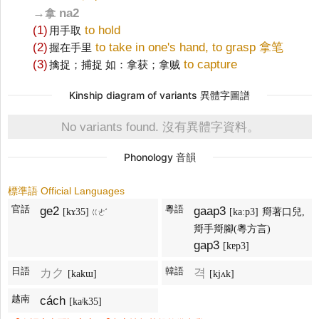
→
na2
拿
(1)
to hold
用手取
(2)
to take in one's hand, to grasp 拿笔
握在手里
(3)
to capture
擒捉；捕捉 如：拿获；拿贼
Kinship diagram of variants 異體字圖譜
No variants found. 沒有異體字資料。
Phonology 音韻
標準語 Official Languages
官話
粵語
ge2
gaap3
[kɤ35]
[kaːp3]
搿著口兒,
ㄍㄜˊ
搿手搿腳(粵方言)
gap3
[kɐp3]
日語
韓語
カク
격
[kakɯ]
[kjʌk]
越南
cách
[kaʲk35]