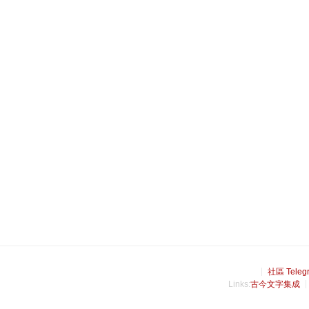
社區 Teleg
Links:
古今文字集成