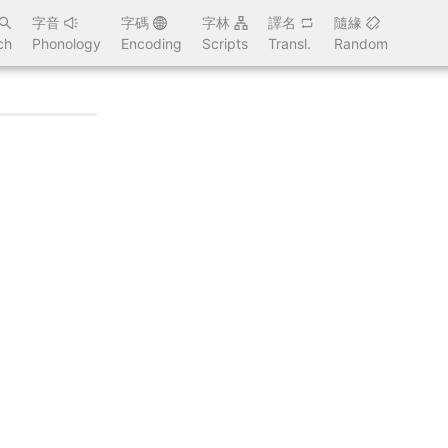
字音
字碼
字林
譯名
隨緣
ch
Phonology
Encoding
Scripts
Transl.
Random