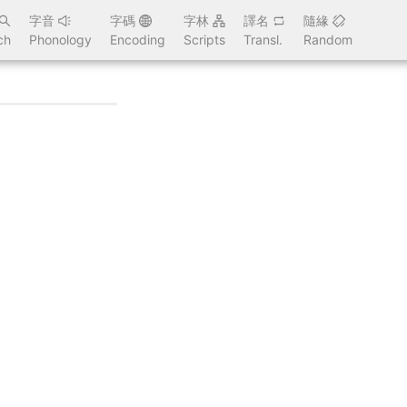
字音
字碼
字林
譯名
隨緣
ch
Phonology
Encoding
Scripts
Transl.
Random