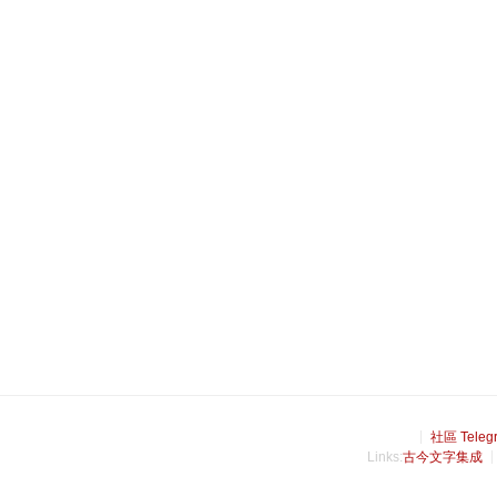
社區 Teleg
Links:
古今文字集成