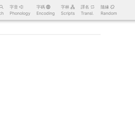
字音
字碼
字林
譯名
隨緣
ch
Phonology
Encoding
Scripts
Transl.
Random