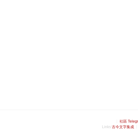
社區 Teleg
Links:
古今文字集成