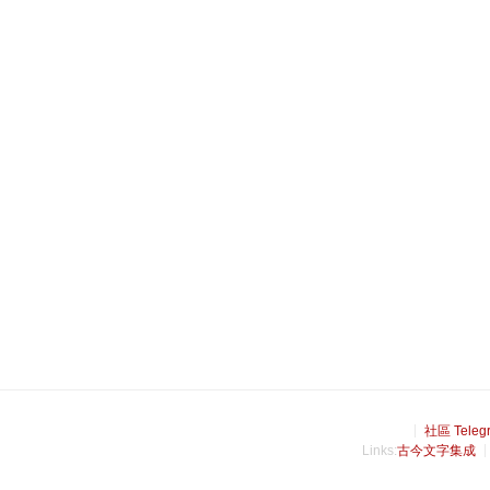
社區 Teleg
Links:
古今文字集成