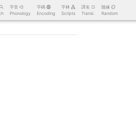
字音
字碼
字林
譯名
隨緣
ch
Phonology
Encoding
Scripts
Transl.
Random