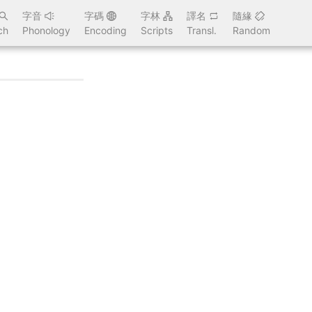
字音
字碼
字林
譯名
隨緣
ch
Phonology
Encoding
Scripts
Transl.
Random