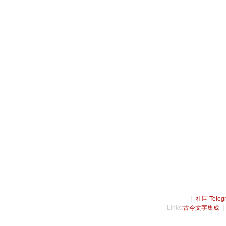
社區 Teleg
Links:
古今文字集成