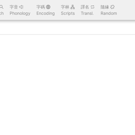
字音
字碼
字林
譯名
隨緣
ch
Phonology
Encoding
Scripts
Transl.
Random