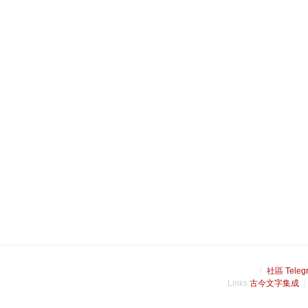
社區 Teleg
Links:
古今文字集成