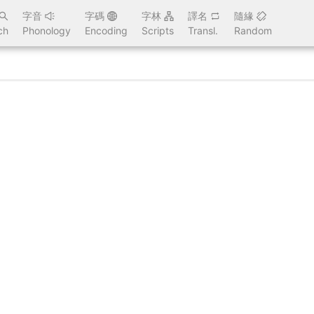
字音
字碼
字林
譯名
隨緣
ch
Phonology
Encoding
Scripts
Transl.
Random