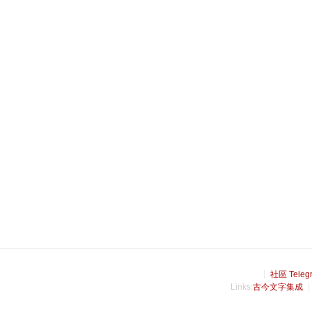
社區 Teleg
Links:
古今文字集成