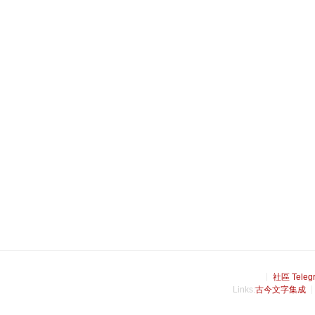
社區 Teleg
Links:
古今文字集成