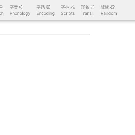
字音
字碼
字林
譯名
隨緣
ch
Phonology
Encoding
Scripts
Transl.
Random