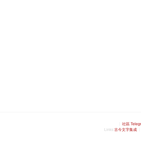
社區 Teleg
Links:
古今文字集成