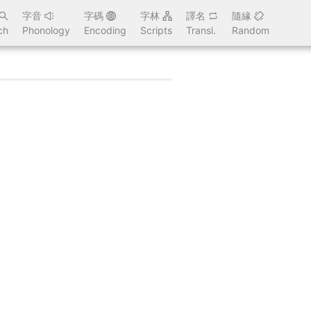
字音
字碼
字林
譯名
隨緣
ch
Phonology
Encoding
Scripts
Transl.
Random