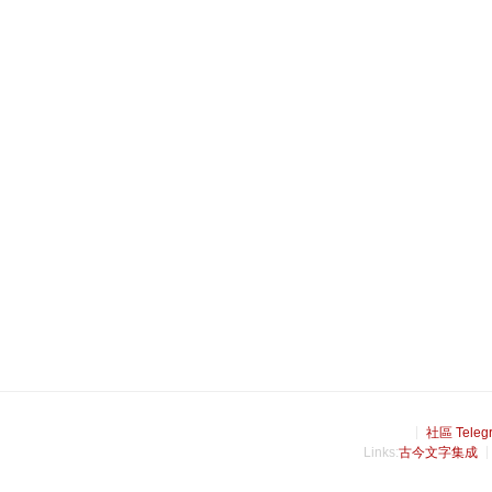
社區 Teleg
Links:
古今文字集成