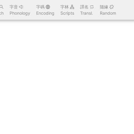
字音
字碼
字林
譯名
隨緣
ch
Phonology
Encoding
Scripts
Transl.
Random