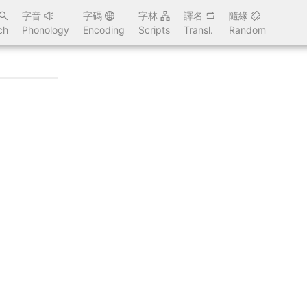
字音
字碼
字林
譯名
隨緣
ch
Phonology
Encoding
Scripts
Transl.
Random