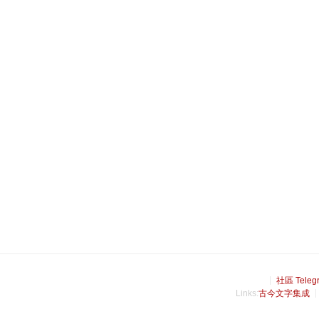
社區 Teleg
Links:
古今文字集成