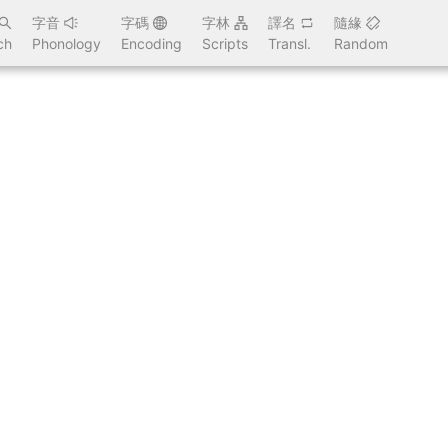
字音
字碼
字林
譯名
隨緣
ch
Phonology
Encoding
Scripts
Transl.
Random