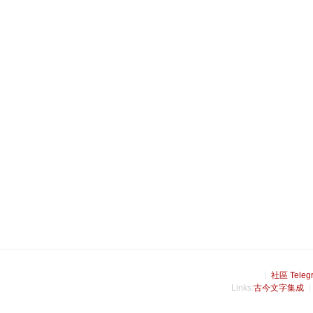
社區 Teleg
Links:
古今文字集成