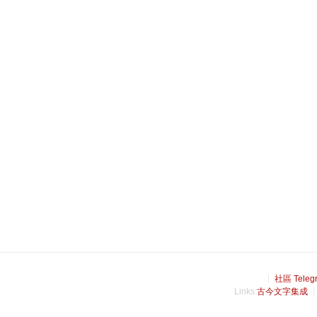
社區 Teleg
Links:
古今文字集成