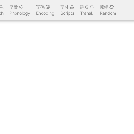
字音
字碼
字林
譯名
隨緣
ch
Phonology
Encoding
Scripts
Transl.
Random