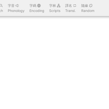
字音
字碼
字林
譯名
隨緣
ch
Phonology
Encoding
Scripts
Transl.
Random