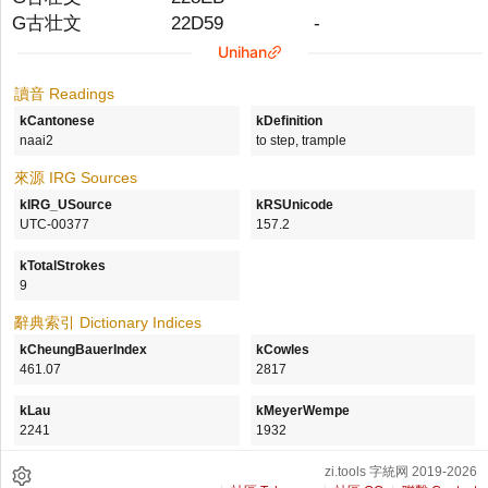
G古壮文
22D59
-
Unihan
讀音 Readings
kCantonese
kDefinition
naai2
to step, trample
來源 IRG Sources
kIRG_USource
kRSUnicode
UTC-00377
157.2
kTotalStrokes
9
辭典索引 Dictionary Indices
kCheungBauerIndex
kCowles
461.07
2817
kLau
kMeyerWempe
2241
1932
zi.tools 字統网 2019-2026