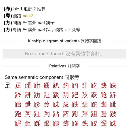
(布)
laic 1.追赶 2.推算
(粵)
踐踏
naai2
(方)
閩語 严 雷州 nai˨˦ 趼子
(方)
粵語 严 廣州 nai˧˥ 踩，踐踏：～死蟻
Kinship diagram of variants 異體字圖譜
No variants found. 沒有異體字資料。
Relatives 相關字
Same semantic component 同形旁
足
疋
蹞
䟰
䟳
趴
趵
趵
趶
趷
趹
趺
趻
趼
趽
趾
趿
跀
跁
跂
跃
跄
跅
跆
跇
跈
跉
跊
跋
跌
跍
跎
跏
跐
跑
跒
跓
跔
跕
跖
跗
跘
跙
跚
跛
跜
距
跞
跟
跠
跡
跢
跣
跤
跥
跦