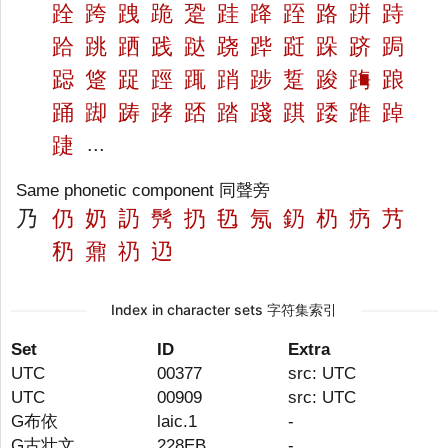
跧
跨
跩
跪
跫
跬
跭
跮
路
跰
跱
跲
跳
跴
践
跶
跷
跸
跹
跺
跻
跼
跽
跾
踀
踁
踂
踃
踄
踅
踆
踇
踉
踊
踋
踌
踍
踎
踏
踐
踑
踒
踓
踔
踕
...
Same phonetic component 同聲旁
乃
仍
奶
䚮
䯮
扔
㲌
氖
釢
㭁
疓
艿
䄧
鼐
礽
辸
Index in character sets 字符集索引
Set
ID
Extra
UTC
00377
src: UTC
UTC
00909
src: UTC
G布依
laic.1
-
G古壮文
228EB
-