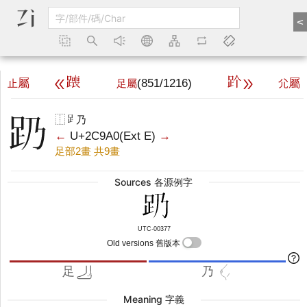
<
𫟣
𬦡
屬
(851/1216)
屬
止
足屬
尣
𬦠
𧾷
⿰
乃
←
U+2C9A0
(Ext E)
→
足部2畫
共9畫
Sources 各源例字
UTC-00377
Old versions 舊版本
足
乃
Meaning 字義