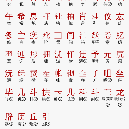
爽
私
算
泰
檀
糖
套
腾
停
稳
午
希
息
𰥌
𰽙
𬂭
肖
𰆻
伩
厷
舞
稀
熄
瞎
镶
橡
萧
鞋
信
雄
㣊
㝉
㾌
𰆳
彐
闫
𰛑
𭀦
𰐺
肊
修
宣
癣
靴
雪
阎
演
耀曜
意
臆
𰭝
迊
𢒈
𦙸
沋
𢖳
迂
予
元
𰆖
翼
迎
影
臃
游
愉
遇
预豫
圆
原
沅
𰫾
𰷣
𰌻
帐
𰹹
𰋞
子
咀
坐
源
缘
赞
寨
账
辙
整
籽
嘴
座
毕
几
斗
拱
卡
几
科
斗
𰰡
龙
哔
叽
枓
栱
咔
叽
蝌
蚪
曚朦蒙
昽胧眬
辟
历
丘
引
霹
雳
蚯
蚓