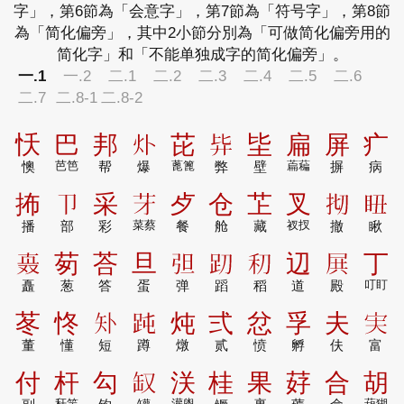
字」，第6節為「会意字」，第7節為「符号字」，第8節
為「简化偏旁」，其中2小節分別為「可做简化偏旁用的
简化字」和「不能单独成字的简化偏旁」。
一.1
一.2
二.1
二.2
二.3
二.4
二.5
二.6
二.7
二.8-1
二.8-2
㤇
巴
邦
𤆊
芘
𰐉
坒
扁
屏
疒
懊
芭笆
帮
爆
蓖篦
弊
壁
萹藊
摒
病
抪
𰆊
采
𦬁
歺
仓
䒙
叉
𢪃
𥄨
播
部
彩
菜蔡
餐
舱
藏
衩扠
撤
瞅
𰅹
茐
荅
旦
𰐔
𰸁
𰨛
辺
𡱒
丁
矗
葱
答
蛋
弹
蹈
稻
道
殿
叮盯
苳
㤏
𰦓
𧿬
炖
弍
忿
孚
夫
𫲷
董
懂
短
蹲
燉
贰
愤
孵
伕
富
付
杆
勾
𰭃
浂
桂
果
䒵
合
胡
秆竿
灌盥
葫猢