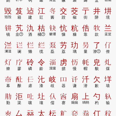
副
钩
罐
鳜
裹
薅
盒
毀
笈
迠
江
𪧷
交
茭
亍
井
㘫
毀毁
籍
建
豇
酱
跤
椒
街
阱
境
𰽟
艽
氿
桔
𰽤
忼
粇
俈
𤘯
兰
镜
韭
酒
橘
镢䦆
慷
糠
靠
款
蓝篮
㳕
𰵟
𰑐
𰬊
𰦫
艻
玏
𰅊
了
𠆨
澜滥
谰
懒
缆
磊
荔
璃
量
潦
僚
𰝶
𭙏
砱
令
𰜈
虏
𭜌
𫷀
皃
𭳿
燎
廖
磷
龄
溜遛
掳
慢
帽
貌
煤
𫯜
𰼃
𰀂
㲺
岐
𫩏
𰵋
汘
欠
垟
幕
酿
虐
漆
歧
器
谦
潜
歉
墙
𰅉
洰
𠮵
圵
𰁡
𡧳
扇
上
勺
𰹰
勤
渠
嚷
壤
儒
赛
煽搧
绱鞝
杓
输
𰋜
厶
祘
太
枟
𰪩
𰋛
𱅑
仃
𮂹