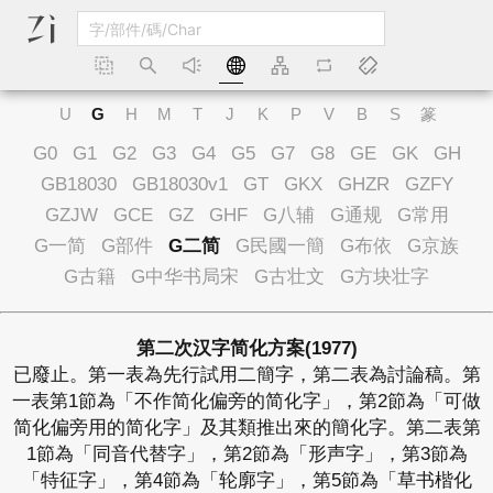
U
G
H
M
T
J
K
P
V
B
S
篆
G0
G1
G2
G3
G4
G5
G7
G8
GE
GK
GH
GB18030
GB18030v1
GT
GKX
GHZR
GZFY
GZJW
GCE
GZ
GHF
G八辅
G通规
G常用
G一简
G部件
G二简
G民國一簡
G布依
G京族
G古籍
G中华书局宋
G古壮文
G方块壮字
第二次汉字简化方案(1977)
已廢止。第一表為先行試用二簡字，第二表為討論稿。第
一表第1節為「不作简化偏旁的简化字」，第2節為「可做
简化偏旁用的简化字」及其類推出來的簡化字。第二表第
1節為「同音代替字」，第2節為「形声字」，第3節為
「特征字」，第4節為「轮廓字」，第5節為「草书楷化